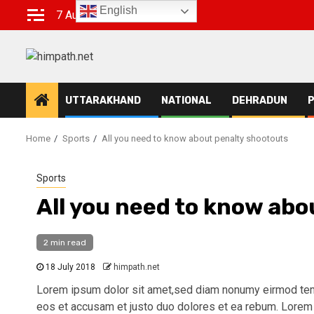
Skip
English
7 August 2026
to
content
UTTARAKHAND
NATIONAL
DEHRADUN
P
Home
Sports
All you need to know about penalty shootouts
Sports
All you need to know abo
2 min read
18 July 2018
himpath.net
Lorem ipsum dolor sit amet,sed diam nonumy eirmod tempo
eos et accusam et justo duo dolores et ea rebum. Lorem