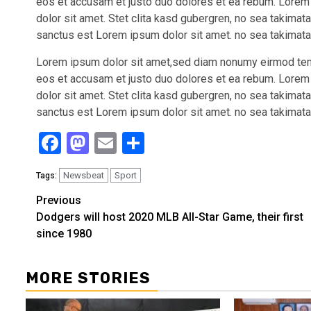
eos et accusam et justo duo dolores et ea rebum. Lorem
dolor sit amet. Stet clita kasd gubergren, no sea takima
sanctus est Lorem ipsum dolor sit amet. no sea takimata
Lorem ipsum dolor sit amet,sed diam nonumy eirmod tempo
eos et accusam et justo duo dolores et ea rebum. Lorem
dolor sit amet. Stet clita kasd gubergren, no sea takima
sanctus est Lorem ipsum dolor sit amet. no sea takimata
Facebook
Mastodon
Email
Share
Newsbeat
Sport
Tags:
Continue
Previous
Dodgers will host 2020 MLB All-Star Game, their first
Reading
since 1980
MORE STORIES