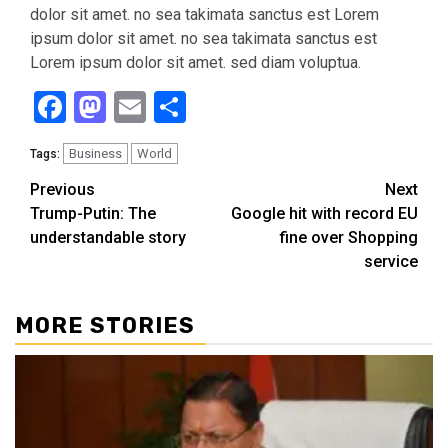
dolor sit amet. no sea takimata sanctus est Lorem
ipsum dolor sit amet. no sea takimata sanctus est
Lorem ipsum dolor sit amet. sed diam voluptua.
Facebook
Mastodon
Email
Share
Business
World
Tags:
Continue
Previous
Next
Trump-Putin: The
Google hit with record EU
Reading
understandable story
fine over Shopping
service
MORE STORIES