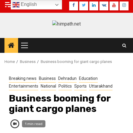
Skip
7 August 2026
English
Facebook
Twitter
Linkedin
VK
Youtube
Inst
to
content
Primary
Menu
Home
Business
Business booming for giant cargo planes
Breaking news
Business
Dehradun
Education
Entertainments
National
Politics
Sports
Uttarakhand
Business booming for
giant cargo planes
1 min read