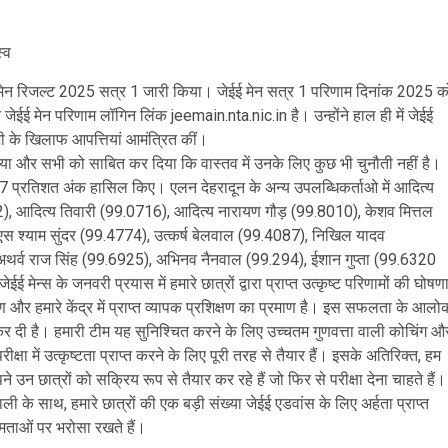
्व
ईई मेन रिजल्ट 2025 सत्र 1 जारी किया। जेईई मेन सत्र 1 परिणाम दिनांक 2025 क
ईई मेन परिणाम लॉगिन लिंक jeemain.nta.nic.in है। उन्होंने हाल ही में जेईई
ी के खिलाफ आपत्तियां आमंत्रित कीं।
या और सभी को साबित कर दिया कि वास्तव में उनके लिए कुछ भी चुनौती नहीं है।
.97 प्रतिशत अंक हासिल किए। एलन देहरादून के अन्य उपलब्धिकर्ताओ में आदित्य
), आदित्य तिवारी (99.0716), आदित्य नारायण गौड़ (99.8010), केशव मित्तल
एस श्याम सुंदर (99.4774), उत्कर्ष बेलवाल (99.4087), निखिल यादव
 अथर्व राज सिंह (99.6925), अभिनव नैनवाल (99.294), ईशान गुप्ता (99.6320
ेन्स के जनवरी प्रयास में हमारे छात्रों द्वारा प्राप्त उत्कृष्ट परिणामों की घोषण
ण और हमारे केंद्र में प्राप्त व्यापक प्रशिक्षण का प्रमाण है। इस सफलता के आलो
ुरू कर दी है। हमारी टीम यह सुनिश्चित करने के लिए उच्चतम गुणवत्ता वाली कोचिंग औ
ीक्षा में उत्कृष्टता प्राप्त करने के लिए पूरी तरह से तैयार हैं। इसके अतिरिक्त, हम
 उन छात्रों को सक्रिय रूप से तैयार कर रहे हैं जो फिर से परीक्षा देना चाहते हैं।
ाली के साथ, हमारे छात्रों की एक बड़ी संख्या जेईई एडवांस के लिए अर्हता प्राप्त
षमताओं पर भरोसा रखते हैं।