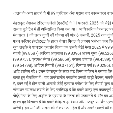
-एलन के अन्य छात्रों ने भी 99 प्रतिशत अंक प्राप्त कर कायम रखा वर्चस
देहरादून: नेशनल टेस्टिंग एजेंसी (एनटीए) ने 11 फरवरी, 2025 को जे
सूचना बुलेटिन में ही अधिसूचित किया गया था। आधिकारिक वेबसाइट पर जे
मेन सत्र 1 की उत्तर कुंजी की घोषणा की और 6 फरवरी, 2025 तक कुंज
एलन करियर इंस्टीट्यूट के छात्र केशव मित्तल ने लगभग असंभव काम कि
युवा लड़के ने शानदार प्रदर्शन किया जब उसने जेईई मेन्स 2025 में 99
त्यागी (99.8587) आदित्य अग्रवाल (99.8396) आरुष गुप्ता (99.5262
(99.9753), प्रत्यक्ष सेवल (99.58659), वत्सल डंगवाल (99.4589), 
(99.64798), आदित्य तिवारी (99.07161), दिव्यांश वर्मा (99.0286),
आदि शामिल रहे। एलन देहरादून के सेंटर हेड विनय माकिन ने बताया कि जेईई म
करते हुए रोमांचित हैं। यह उल्लेखनीय प्रदर्शन उनकी कड़ी मेहनत, समर्प
में, हमने मई में होने वाली आगामी जेईई एडवांस परीक्षा के लिए तैयारी श
संसाधन उपलब्ध कराने के लिए प्रतिबद्ध है कि हमारे छात्र इस महत्वपूर्ण पर
जेईई मेन्स के लिए अप्रैल के प्रयास के महत्व को पहचानते हैं, और हम अपने
हमारा दृढ़ विश्वास है कि हमारे केंद्रित प्रशिक्षण और मजबूत समर्थन प्रण
करेगी। हम आगे की यात्रा को लेकर उत्साहित हैं और अपने छात्रों की क्