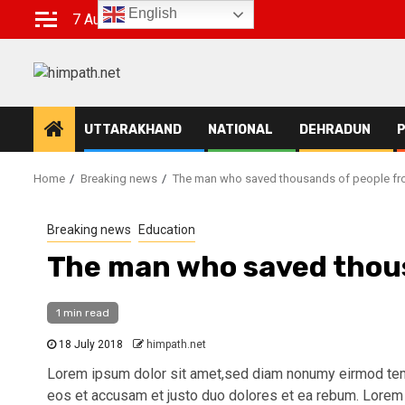
Skip
English
7 August 2026
to
content
UTTARAKHAND
NATIONAL
DEHRADUN
P
Home
Breaking news
The man who saved thousands of people fr
Breaking news
Education
The man who saved thous
1 min read
18 July 2018
himpath.net
Lorem ipsum dolor sit amet,sed diam nonumy eirmod tempo
eos et accusam et justo duo dolores et ea rebum. Lorem